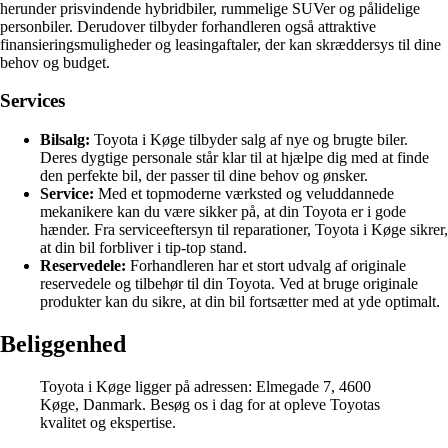
herunder prisvindende hybridbiler, rummelige SUVer og pålidelige
personbiler. Derudover tilbyder forhandleren også attraktive
finansieringsmuligheder og leasingaftaler, der kan skræddersys til dine
behov og budget.
Services
Bilsalg:
Toyota i Køge tilbyder salg af nye og brugte biler.
Deres dygtige personale står klar til at hjælpe dig med at finde
den perfekte bil, der passer til dine behov og ønsker.
Service:
Med et topmoderne værksted og veluddannede
mekanikere kan du være sikker på, at din Toyota er i gode
hænder. Fra serviceeftersyn til reparationer, Toyota i Køge sikrer,
at din bil forbliver i tip-top stand.
Reservedele:
Forhandleren har et stort udvalg af originale
reservedele og tilbehør til din Toyota. Ved at bruge originale
produkter kan du sikre, at din bil fortsætter med at yde optimalt.
Beliggenhed
Toyota i Køge ligger på adressen: Elmegade 7, 4600
Køge, Danmark. Besøg os i dag for at opleve Toyotas
kvalitet og ekspertise.