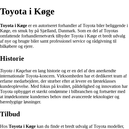
Toyota i Køge
Toyota i Køge
er en autoriseret forhandler af Toyota biler beliggende i
Køge, en smuk by på Sjælland, Danmark. Som en del af Toyotas
omfattende forhandlernetværk tilbyder Toyota i Køge et bredt udvalg
af nye og brugte biler samt professionel service og rådgivning til
bilkøbere og ejere.
Historie
Toyota i Køge
har en lang historie og er en del af den anerkendte
internationale Toyota-koncern. Virksomheden har et dedikeret team af
erfarne medarbejdere, der stræber efter at levere en førsteklasses
kundeoplevelse. Med fokus på kvalitet, pålidelighed og innovation har
Toyota opbygget et stærkt omdømme i bilbranchen og fortsætter med
at imødekomme kundernes behov med avancerede teknologier og
bæredygtige løsninger.
Tilbud
Hos
Toyota i Køge
kan du finde et bredt udvalg af Toyota modeller,