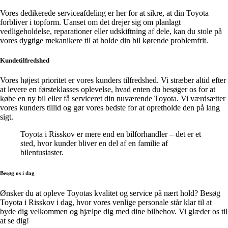
Vores dedikerede serviceafdeling er her for at sikre, at din Toyota
forbliver i topform. Uanset om det drejer sig om planlagt
vedligeholdelse, reparationer eller udskiftning af dele, kan du stole på
vores dygtige mekanikere til at holde din bil kørende problemfrit.
Kundetilfredshed
Vores højest prioritet er vores kunders tilfredshed. Vi stræber altid efter
at levere en førsteklasses oplevelse, hvad enten du besøger os for at
købe en ny bil eller få serviceret din nuværende Toyota. Vi værdsætter
vores kunders tillid og gør vores bedste for at opretholde den på lang
sigt.
Toyota i Risskov er mere end en bilforhandler – det er et
sted, hvor kunder bliver en del af en familie af
bilentusiaster.
Besøg os i dag
Ønsker du at opleve Toyotas kvalitet og service på nært hold? Besøg
Toyota i Risskov i dag, hvor vores venlige personale står klar til at
byde dig velkommen og hjælpe dig med dine bilbehov. Vi glæder os til
at se dig!