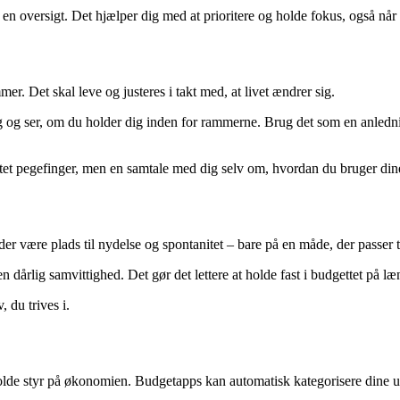
e en oversigt. Det hjælper dig med at prioritere og holde fokus, også når 
r. Det skal leve og justeres i takt med, at livet ændrer sig.
 og ser, om du holder dig inden for rammerne. Brug det som en anledni
øftet pegefinger, men en samtale med dig selv om, hvordan du bruger din
er være plads til nydelse og spontanitet – bare på en måde, der passer 
rlig samvittighed. Det gør det lettere at holde fast i budgettet på længer
 du trives i.
olde styr på økonomien. Budgetapps kan automatisk kategorisere dine udg