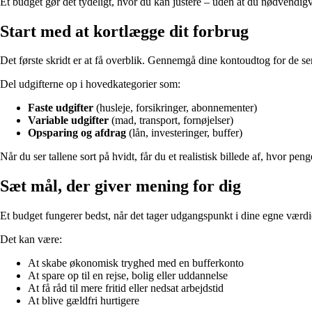
Et budget gør det tydeligt, hvor du kan justere – uden at du nødvendigv
Start med at kortlægge dit forbrug
Det første skridt er at få overblik. Gennemgå dine kontoudtog for de se
Del udgifterne op i hovedkategorier som:
Faste udgifter
(husleje, forsikringer, abonnementer)
Variable udgifter
(mad, transport, fornøjelser)
Opsparing og afdrag
(lån, investeringer, buffer)
Når du ser tallene sort på hvidt, får du et realistisk billede af, hvor 
Sæt mål, der giver mening for dig
Et budget fungerer bedst, når det tager udgangspunkt i dine egne værd
Det kan være:
At skabe økonomisk tryghed med en bufferkonto
At spare op til en rejse, bolig eller uddannelse
At få råd til mere fritid eller nedsat arbejdstid
At blive gældfri hurtigere