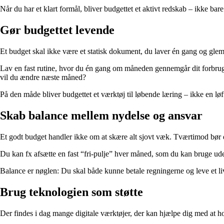
Når du har et klart formål, bliver budgettet et aktivt redskab – ikke bar
Gør budgettet levende
Et budget skal ikke være et statisk dokument, du laver én gang og glemme
Lav en fast rutine, hvor du én gang om måneden gennemgår dit forbrug
vil du ændre næste måned?
På den måde bliver budgettet et værktøj til løbende læring – ikke en l
Skab balance mellem nydelse og ansvar
Et godt budget handler ikke om at skære alt sjovt væk. Tværtimod bør d
Du kan fx afsætte en fast “fri-pulje” hver måned, som du kan bruge uden då
Balance er nøglen: Du skal både kunne betale regningerne og leve et liv,
Brug teknologien som støtte
Der findes i dag mange digitale værktøjer, der kan hjælpe dig med at h