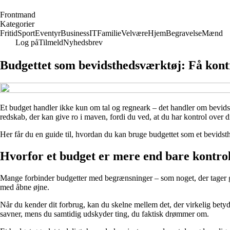
F
rontmand
Kategorier
Fritid
Sport
Eventyr
Business
IT
Familie
Velvære
Hjem
Begravelse
Mænd
Log på
Tilmeld
Nyhedsbrev
Budgettet som bevidsthedsværktøj: Få kontr
Et budget handler ikke kun om tal og regneark – det handler om bevidsth
redskab, der kan give ro i maven, fordi du ved, at du har kontrol over d
Her får du en guide til, hvordan du kan bruge budgettet som et bevids
Hvorfor et budget er mere end bare kontro
Mange forbinder budgetter med begrænsninger – som noget, der tager glæ
med åbne øjne.
Når du kender dit forbrug, kan du skelne mellem det, der virkelig bety
savner, mens du samtidig udskyder ting, du faktisk drømmer om.