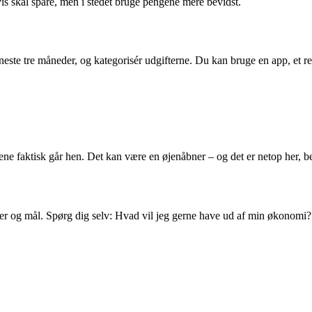
is skal spare, men i stedet bruge pengene mere bevidst.
neste tre måneder, og kategorisér udgifterne. Du kan bruge en app, et re
pengene faktisk går hen. Det kan være en øjenåbner – og det er netop her,
ier og mål. Spørg dig selv: Hvad vil jeg gerne have ud af min økonomi?