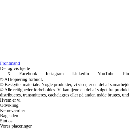
F
rontmand
Del og vis hjerte
X
Facebook
Instagram
LinkedIn
YouTube
Pin
© Al kopiering forbudt.
© Beskyttet materiale. Nogle produkter, vi viser, er en del af samarbejd
© Alle rettigheder forbeholdes. Vi kan tjene en del af salget fra produk
distribueres, transmitteres, cachelagres eller på anden måde bruges, und
Hvem er vi
Udvikling
Kerneværdier
Bag siden
Støt os
Vores placeringer