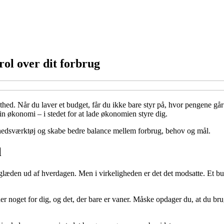
ol over dit forbrug
ed. Når du laver et budget, får du ikke bare styr på, hvor pengene går h
in økonomi – i stedet for at lade økonomien styre dig.
thedsværktøj og skabe bedre balance mellem forbrug, behov og mål.
l
den ud af hverdagen. Men i virkeligheden er det det modsatte. Et budge
der noget for dig, og det, der bare er vaner. Måske opdager du, at du 