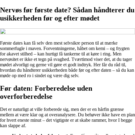
Nervøs før første date? Sådan håndterer du
usikkerheden før og efter mødet
Første dates kan få selv den mest selvsikre person til at mærke
sommerfugle i maven. Forventningerne, håbet om kemi – og frygten
for akavet stilhed – kan hurtigt få tankerne til at køre i ring. Men
nervøsitet er ikke et tegn på svaghed. Tværtimod viser det, at du tager
mødet alvorligt og gerne vil gøre et godt indtryk. Her får du råd til,
hvordan du håndterer usikkerheden både før og efter daten – så du kan
møde op med ro i sindet og være dig selv.
Før daten: Forberedelse uden
overforberedelse
Det er naturligt at ville forberede sig, men der er en hårfin grænse
mellem at være klar og at overanalysere. Du behøver ikke have en plan
for hvert eneste minut – det vigtigste er at skabe rammer, hvor I begge
kan slappe af.