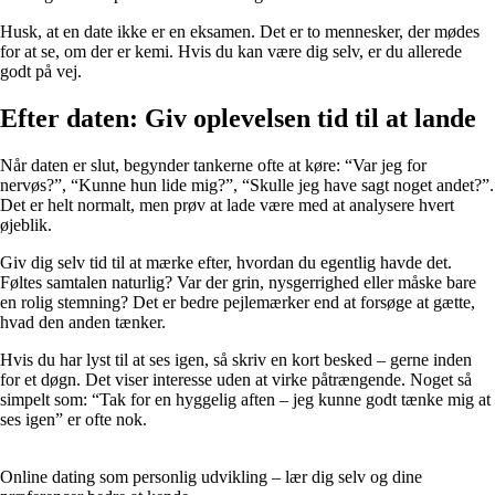
Husk, at en date ikke er en eksamen. Det er to mennesker, der mødes
for at se, om der er kemi. Hvis du kan være dig selv, er du allerede
godt på vej.
Efter daten: Giv oplevelsen tid til at lande
Når daten er slut, begynder tankerne ofte at køre: “Var jeg for
nervøs?”, “Kunne hun lide mig?”, “Skulle jeg have sagt noget andet?”.
Det er helt normalt, men prøv at lade være med at analysere hvert
øjeblik.
Giv dig selv tid til at mærke efter, hvordan du egentlig havde det.
Føltes samtalen naturlig? Var der grin, nysgerrighed eller måske bare
en rolig stemning? Det er bedre pejlemærker end at forsøge at gætte,
hvad den anden tænker.
Hvis du har lyst til at ses igen, så skriv en kort besked – gerne inden
for et døgn. Det viser interesse uden at virke påtrængende. Noget så
simpelt som: “Tak for en hyggelig aften – jeg kunne godt tænke mig at
ses igen” er ofte nok.
Online dating som personlig udvikling – lær dig selv og dine