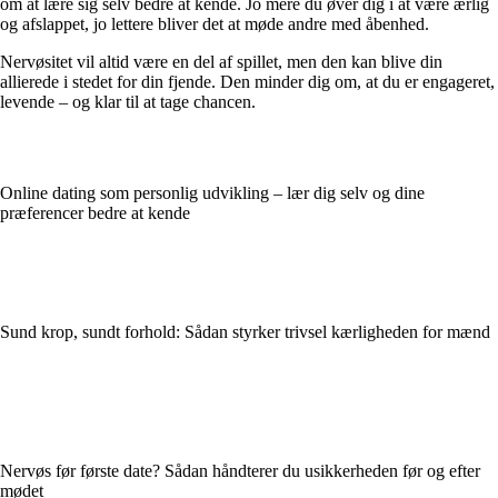
om at lære sig selv bedre at kende. Jo mere du øver dig i at være ærlig
og afslappet, jo lettere bliver det at møde andre med åbenhed.
Nervøsitet vil altid være en del af spillet, men den kan blive din
allierede i stedet for din fjende. Den minder dig om, at du er engageret,
levende – og klar til at tage chancen.
Online dating som personlig udvikling – lær dig selv og dine
præferencer bedre at kende
Sund krop, sundt forhold: Sådan styrker trivsel kærligheden for mænd
Nervøs før første date? Sådan håndterer du usikkerheden før og efter
mødet