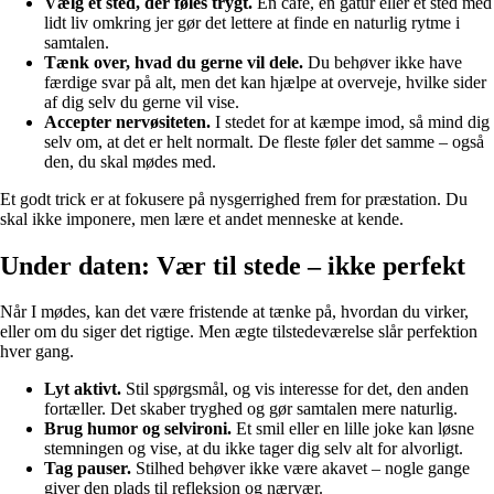
Vælg et sted, der føles trygt.
En café, en gåtur eller et sted med
lidt liv omkring jer gør det lettere at finde en naturlig rytme i
samtalen.
Tænk over, hvad du gerne vil dele.
Du behøver ikke have
færdige svar på alt, men det kan hjælpe at overveje, hvilke sider
af dig selv du gerne vil vise.
Accepter nervøsiteten.
I stedet for at kæmpe imod, så mind dig
selv om, at det er helt normalt. De fleste føler det samme – også
den, du skal mødes med.
Et godt trick er at fokusere på nysgerrighed frem for præstation. Du
skal ikke imponere, men lære et andet menneske at kende.
Under daten: Vær til stede – ikke perfekt
Når I mødes, kan det være fristende at tænke på, hvordan du virker,
eller om du siger det rigtige. Men ægte tilstedeværelse slår perfektion
hver gang.
Lyt aktivt.
Stil spørgsmål, og vis interesse for det, den anden
fortæller. Det skaber tryghed og gør samtalen mere naturlig.
Brug humor og selvironi.
Et smil eller en lille joke kan løsne
stemningen og vise, at du ikke tager dig selv alt for alvorligt.
Tag pauser.
Stilhed behøver ikke være akavet – nogle gange
giver den plads til refleksion og nærvær.