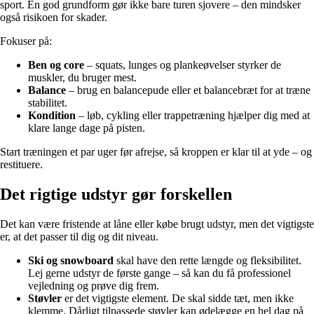
sport. En god grundform gør ikke bare turen sjovere – den mindsker
også risikoen for skader.
Fokuser på:
Ben og core
– squats, lunges og plankeøvelser styrker de
muskler, du bruger mest.
Balance
– brug en balancepude eller et balancebræt for at træne
stabilitet.
Kondition
– løb, cykling eller trappetræning hjælper dig med at
klare lange dage på pisten.
Start træningen et par uger før afrejse, så kroppen er klar til at yde – og
restituere.
Det rigtige udstyr gør forskellen
Det kan være fristende at låne eller købe brugt udstyr, men det vigtigste
er, at det passer til dig og dit niveau.
Ski og snowboard
skal have den rette længde og fleksibilitet.
Lej gerne udstyr de første gange – så kan du få professionel
vejledning og prøve dig frem.
Støvler
er det vigtigste element. De skal sidde tæt, men ikke
klemme. Dårligt tilpassede støvler kan ødelægge en hel dag på