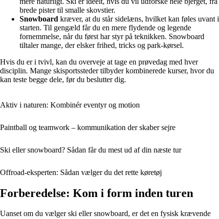
mere naturligt. Ski er ideelt, hvis du vil udforske hele bjerget, fra
brede pister til smalle skovstier.
Snowboard
kræver, at du står sidelæns, hvilket kan føles uvant i
starten. Til gengæld får du en mere flydende og legende
fornemmelse, når du først har styr på teknikken. Snowboard
tiltaler mange, der elsker frihed, tricks og park-kørsel.
Hvis du er i tvivl, kan du overveje at tage en prøvedag med hver
disciplin. Mange skisportssteder tilbyder kombinerede kurser, hvor du
kan teste begge dele, før du beslutter dig.
Aktiv i naturen: Kombinér eventyr og motion
Paintball og teamwork – kommunikation der skaber sejre
Ski eller snowboard? Sådan får du mest ud af din næste tur
Offroad-eksperten: Sådan vælger du det rette køretøj
Forberedelse: Kom i form inden turen
Uanset om du vælger ski eller snowboard, er det en fysisk krævende