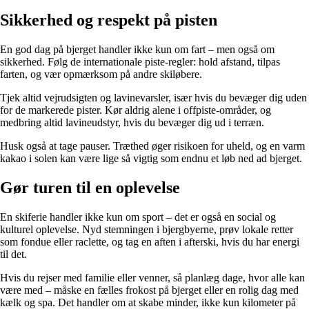
Sikkerhed og respekt på pisten
En god dag på bjerget handler ikke kun om fart – men også om
sikkerhed. Følg de internationale piste-regler: hold afstand, tilpas
farten, og vær opmærksom på andre skiløbere.
Tjek altid vejrudsigten og lavinevarsler, især hvis du bevæger dig uden
for de markerede pister. Kør aldrig alene i offpiste-områder, og
medbring altid lavineudstyr, hvis du bevæger dig ud i terræn.
Husk også at tage pauser. Træthed øger risikoen for uheld, og en varm
kakao i solen kan være lige så vigtig som endnu et løb ned ad bjerget.
Gør turen til en oplevelse
En skiferie handler ikke kun om sport – det er også en social og
kulturel oplevelse. Nyd stemningen i bjergbyerne, prøv lokale retter
som fondue eller raclette, og tag en aften i afterski, hvis du har energi
til det.
Hvis du rejser med familie eller venner, så planlæg dage, hvor alle kan
være med – måske en fælles frokost på bjerget eller en rolig dag med
kælk og spa. Det handler om at skabe minder, ikke kun kilometer på