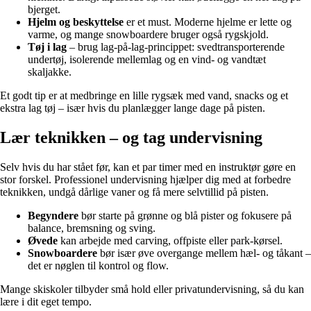
bjerget.
Hjelm og beskyttelse
er et must. Moderne hjelme er lette og
varme, og mange snowboardere bruger også rygskjold.
Tøj i lag
– brug lag-på-lag-princippet: svedtransporterende
undertøj, isolerende mellemlag og en vind- og vandtæt
skaljakke.
Et godt tip er at medbringe en lille rygsæk med vand, snacks og et
ekstra lag tøj – især hvis du planlægger lange dage på pisten.
Lær teknikken – og tag undervisning
Selv hvis du har stået før, kan et par timer med en instruktør gøre en
stor forskel. Professionel undervisning hjælper dig med at forbedre
teknikken, undgå dårlige vaner og få mere selvtillid på pisten.
Begyndere
bør starte på grønne og blå pister og fokusere på
balance, bremsning og sving.
Øvede
kan arbejde med carving, offpiste eller park-kørsel.
Snowboardere
bør især øve overgange mellem hæl- og tåkant –
det er nøglen til kontrol og flow.
Mange skiskoler tilbyder små hold eller privatundervisning, så du kan
lære i dit eget tempo.