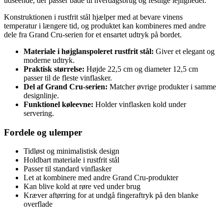
udseende, der passer både til hverdagsbrug og festlige lejligheder.
Konstruktionen i rustfrit stål hjælper med at bevare vinens
temperatur i længere tid, og produktet kan kombineres med andre
dele fra Grand Cru-serien for et ensartet udtryk på bordet.
Materiale i højglanspoleret rustfrit stål:
Giver et elegant og
moderne udtryk.
Praktisk størrelse:
Højde 22,5 cm og diameter 12,5 cm
passer til de fleste vinflasker.
Del af Grand Cru-serien:
Matcher øvrige produkter i samme
designlinje.
Funktionel køleevne:
Holder vinflasken kold under
servering.
Fordele og ulemper
Tidløst og minimalistisk design
Holdbart materiale i rustfrit stål
Passer til standard vinflasker
Let at kombinere med andre Grand Cru-produkter
Kan blive kold at røre ved under brug
Kræver aftørring for at undgå fingeraftryk på den blanke
overflade