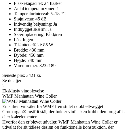
Flaskekapacitet: 24 flasker
Antal temperaturzoner: 1
Temperaturinterval: 5–18 °C
Støjniveau: 45 dB
Indvendig belysning: Ja
Indbygget skærm: Ja
Skærmplacering: På døren
Lås: Ingen
Tilsluttet effekt: 85 W
Bredde: 430 mm
Dybde: 450 mm
Højde: 740 mm
Varenummer: 3232189
Seneste pris:
3421
kr.
Se detaljer
2
Eksklusiv vinoplevelse
WMF Manhattan Wine Coller
En stilren vinkøler fra WMF fremstillet i dobbeltvægget
Cromargan® rustfrit stål, der holder vinflasken kold uden brug af is
eller køleelementer.
Hvorfor den er blevet udvalgt: WMF Manhattan Wine Coller er
udvalgt for sit tidløse design og funktionelle konstruktion, der