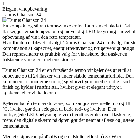
1
Elegant vinopbevaring
Taurus Chanson 24
En kompakt og stilren termo-vinkøler fra Taurus med plads til 24
flasker, justerbar temperatur og indvendig LED-belysning – ideel til
opbevaring af vin i den rette temperatur.
Hvorfor den er blevet udvalgt: Taurus Chanson 24 er udvalgt for sin
kombination af kapacitet, energieffektivitet og brugervenligt design.
Den repræsenterer et praktisk valg for vinelskere, der ønsker en
fritstående vinkøler i mellemstørrelse.
Taurus Chanson 24 er en fritstående termo-vinkøler designet til at
opbevare op til 24 flasker vin under stabile temperaturforhold. Den
kombinerer et moderne sort og sølvfarvet ydre med et indre i sort
finish og hylder i rustfrit stål, hvilket giver et elegant udtryk i
køkkenet eller vinkælderen.
Køleren har én temperaturzone, som kan justeres mellem 5 og 18
°C, hvilket gør den velegnet til både rød- og hvidvin. Den
indbyggede LED-belysning giver et godt overblik over flaskerne,
mens den digitale skærm på døren gør det nemt at aflæse og justere
temperaturen.
Med et støjniveau på 45 dB og en tilsluttet effekt på 85 W er