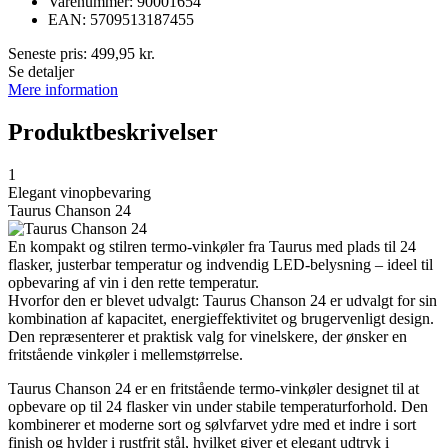
Varenummer: 90001654
EAN: 5709513187455
Seneste pris:
499,95
kr.
Se detaljer
Mere information
Produktbeskrivelser
1
Elegant vinopbevaring
Taurus Chanson 24
En kompakt og stilren termo-vinkøler fra Taurus med plads til 24
flasker, justerbar temperatur og indvendig LED-belysning – ideel til
opbevaring af vin i den rette temperatur.
Hvorfor den er blevet udvalgt: Taurus Chanson 24 er udvalgt for sin
kombination af kapacitet, energieffektivitet og brugervenligt design.
Den repræsenterer et praktisk valg for vinelskere, der ønsker en
fritstående vinkøler i mellemstørrelse.
Taurus Chanson 24 er en fritstående termo-vinkøler designet til at
opbevare op til 24 flasker vin under stabile temperaturforhold. Den
kombinerer et moderne sort og sølvfarvet ydre med et indre i sort
finish og hylder i rustfrit stål, hvilket giver et elegant udtryk i