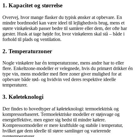
1. Kapacitet og størrelse
Overvej, hvor mange flasker du typisk ønsker at opbevare. En
mindre bordmodel kan være ideel til lejlighedsvis brug, mens et
større vinkøleskab passer bedre til samlere eller dem, der ofte har
gæster. Husk at tage højde for, hvor vinkøleren skal stå – både i
forhold til plads og ventilation.
2. Temperaturzoner
Nogle vinkølere har én temperaturzone, mens andre har to eller
flere. Enkeltzone-modeller er velegnede, hvis du primært drikker én
type vin, mens modeller med flere zoner giver mulighed for at
opbevare både rød- og hvidvin ved deres respektive ideelle
temperaturer.
3. Køleteknologi
Der findes to hovedtyper af køleteknologi: termoelektrisk og
kompressorbaseret. Termoelektriske modeller er støjsvage og
energieffektive, men egner sig bedst til mindre kølere.
Kompressormodeller er mere kraftfulde og stabile i temperatur,
hvilket gør dem ideelle til større samlinger og varierende
rumtemperaturer.