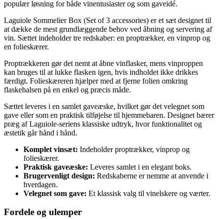
populær løsning for både vinentusiaster og som gaveidé.
Laguiole Sommelier Box (Set of 3 accessories) er et sæt designet til
at dække de mest grundlæggende behov ved åbning og servering af
vin. Sættet indeholder tre redskaber: en proptrækker, en vinprop og
en folieskærer.
Proptrækkeren gør det nemt at åbne vinflasker, mens vinproppen
kan bruges til at lukke flasken igen, hvis indholdet ikke drikkes
færdigt. Folieskæreren hjælper med at fjerne folien omkring
flaskehalsen på en enkel og præcis måde.
Sættet leveres i en samlet gaveæske, hvilket gør det velegnet som
gave eller som en praktisk tilføjelse til hjemmebaren. Designet bærer
præg af Laguiole-seriens klassiske udtryk, hvor funktionalitet og
æstetik går hånd i hånd.
Komplet vinsæt:
Indeholder proptrækker, vinprop og
folieskærer.
Praktisk gaveæske:
Leveres samlet i en elegant boks.
Brugervenligt design:
Redskaberne er nemme at anvende i
hverdagen.
Velegnet som gave:
Et klassisk valg til vinelskere og værter.
Fordele og ulemper