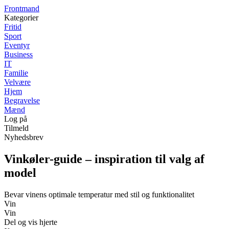
F
rontmand
Kategorier
Fritid
Sport
Eventyr
Business
IT
Familie
Velvære
Hjem
Begravelse
Mænd
Log på
Tilmeld
Nyhedsbrev
Vinkøler-guide – inspiration til valg af
model
Bevar vinens optimale temperatur med stil og funktionalitet
Vin
Vin
Del og vis hjerte