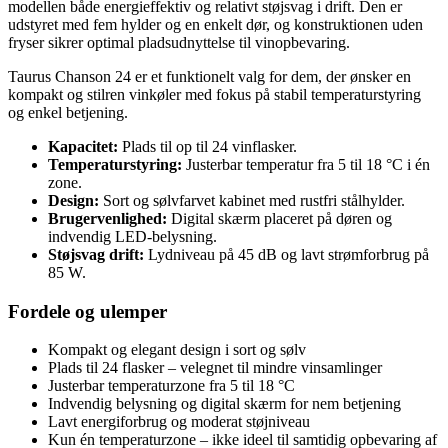
modellen både energieffektiv og relativt støjsvag i drift. Den er
udstyret med fem hylder og en enkelt dør, og konstruktionen uden
fryser sikrer optimal pladsudnyttelse til vinopbevaring.
Taurus Chanson 24 er et funktionelt valg for dem, der ønsker en
kompakt og stilren vinkøler med fokus på stabil temperaturstyring
og enkel betjening.
Kapacitet:
Plads til op til 24 vinflasker.
Temperaturstyring:
Justerbar temperatur fra 5 til 18 °C i én
zone.
Design:
Sort og sølvfarvet kabinet med rustfri stålhylder.
Brugervenlighed:
Digital skærm placeret på døren og
indvendig LED-belysning.
Støjsvag drift:
Lydniveau på 45 dB og lavt strømforbrug på
85 W.
Fordele og ulemper
Kompakt og elegant design i sort og sølv
Plads til 24 flasker – velegnet til mindre vinsamlinger
Justerbar temperaturzone fra 5 til 18 °C
Indvendig belysning og digital skærm for nem betjening
Lavt energiforbrug og moderat støjniveau
Kun én temperaturzone – ikke ideel til samtidig opbevaring af