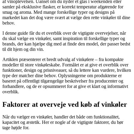
af vinoplevelsen. Uanset om du nyder et glas i weekenden eller
samler på eksklusive flasker, er korrekt temperatur afgørende for
smag og aroma. Med mange forskellige typer og designs på
markedet kan det dog være svært at vælge den rette vinkøler til dine
behov.
I denne guide får du et overblik over de vigtigste overvejelser, når
du skal vælge en vinkøler, samt inspiration til forskellige typer og
brands, der kan hjælpe dig med at finde den model, der passer bedst
til dit hjem og din vin.
Artiklen præsenterer et bredt udvalg af vinkølere – fra kompakte
modeller til store vinkøleskabe. Formålet er at give et overblik over
funktioner, design og prisniveauer, så du lettere kan vurdere, hvilken
type der matcher dine behov. Oplysningerne om produkterne er
baseret på offentligt tilgængelige beskrivelser fra producenter og
forhandlere, og de er opsummeret for at give et klart og informativt
overblik.
Faktorer at overveje ved køb af vinkøler
Når du vælger en vinkøler, handler det både om funktionalitet,
kapacitet og æstetik. Her er nogle af de vigtigste faktorer, du bør
tage højde for.