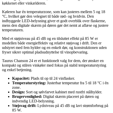
køkkenet eller vinkælderen.
Køleren har én temperaturzone, som kan justeres mellem 5 og 18
°C, hvilket gør den velegnet til både rød- og hvidvin. Den
indbyggede LED-belysning giver et godt overblik over flaskerne,
mens den digitale skærm på døren gør det nemt at aflæse og justere
temperaturen.
Med et støjniveau på 45 dB og en tilsluttet effekt på 85 W er
modellen både energieffektiv og relativt støjsvag i drift. Den er
udstyret med fem hylder og en enkelt dør, og konstruktionen uden
fryser sikrer optimal pladsudnyttelse til vinopbevaring.
Taurus Chanson 24 er et funktionelt valg for dem, der ønsker en
kompakt og stilren vinkøler med fokus på stabil temperaturstyring
og enkel betjening.
Kapacitet:
Plads til op til 24 vinflasker.
Temperaturstyring:
Justerbar temperatur fra 5 til 18 °C i én
zone.
Design:
Sort og sølvfarvet kabinet med rustfri stålhylder.
Brugervenlighed:
Digital skærm placeret på døren og
indvendig LED-belysning.
Støjsvag drift:
Lydniveau på 45 dB og lavt strømforbrug på
85 W.