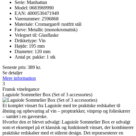
Serie: Manhattan
Model: 0683969990
EAN: 4000530471949
Varenummer: 2596868
Materiale: Cromargan® rustfrit stål
Farve: Metallic (monokromatisk)
Velegnet til: Glasflaske
Drikketype: Vin
Højde: 195 mm
Diameter: 120 mm
Antal pr. pakke: 1 stk
Seneste pris:
389
kr.
Se detaljer
Mere information
3
Fransk vin­elegance
Laguiole Sommelier Box (Set of 3 accessories)
Et komplet vinsæt fra Laguiole med tre praktiske redskaber til
åbning og opbevaring af vin – proptrækker, vinprop og folieskærer
– samlet i en gaveæske.
Hvorfor den er blevet udvalgt: Laguiole Sommelier Box er udvalgt
som et eksempel på et klassisk og funktionelt vinsæt, der kombinerer
praktiske redskaber med et stilrent design. Det repræsenterer en