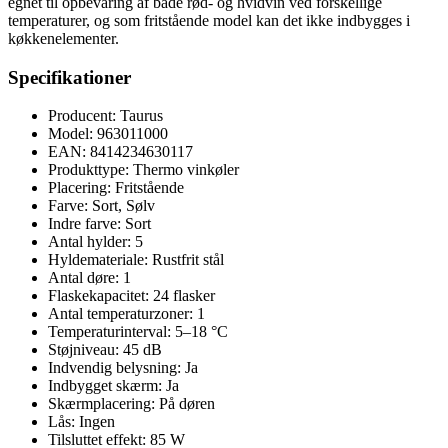
egnet til opbevaring af både rød- og hvidvin ved forskellige
temperaturer, og som fritstående model kan det ikke indbygges i
køkkenelementer.
Specifikationer
Producent: Taurus
Model: 963011000
EAN: 8414234630117
Produkttype: Thermo vinkøler
Placering: Fritstående
Farve: Sort, Sølv
Indre farve: Sort
Antal hylder: 5
Hyldemateriale: Rustfrit stål
Antal døre: 1
Flaskekapacitet: 24 flasker
Antal temperaturzoner: 1
Temperaturinterval: 5–18 °C
Støjniveau: 45 dB
Indvendig belysning: Ja
Indbygget skærm: Ja
Skærmplacering: På døren
Lås: Ingen
Tilsluttet effekt: 85 W