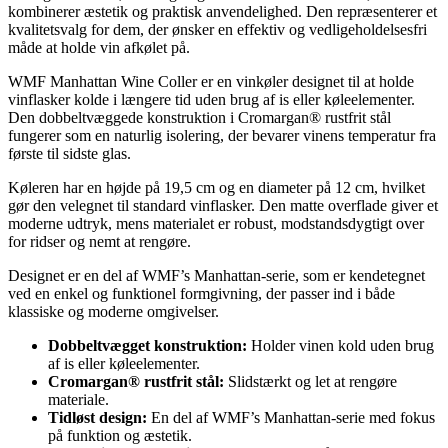
kombinerer æstetik og praktisk anvendelighed. Den repræsenterer et
kvalitetsvalg for dem, der ønsker en effektiv og vedligeholdelsesfri
måde at holde vin afkølet på.
WMF Manhattan Wine Coller er en vinkøler designet til at holde
vinflasker kolde i længere tid uden brug af is eller køleelementer.
Den dobbeltvæggede konstruktion i Cromargan® rustfrit stål
fungerer som en naturlig isolering, der bevarer vinens temperatur fra
første til sidste glas.
Køleren har en højde på 19,5 cm og en diameter på 12 cm, hvilket
gør den velegnet til standard vinflasker. Den matte overflade giver et
moderne udtryk, mens materialet er robust, modstandsdygtigt over
for ridser og nemt at rengøre.
Designet er en del af WMF’s Manhattan-serie, som er kendetegnet
ved en enkel og funktionel formgivning, der passer ind i både
klassiske og moderne omgivelser.
Dobbeltvægget konstruktion:
Holder vinen kold uden brug
af is eller køleelementer.
Cromargan® rustfrit stål:
Slidstærkt og let at rengøre
materiale.
Tidløst design:
En del af WMF’s Manhattan-serie med fokus
på funktion og æstetik.