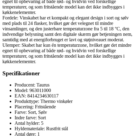
egnet til opbevaring af både rød- og hvidvin ved forskellige
temperaturer, og som fritstående model kan det ikke indbygges i
køkkenelementer.
Fordele: Vinskabet har et kompakt og elegant design i sort og sølv
med plads til 24 flasker, hvilket gør det velegnet til mindre
vinsamlinger, og den justerbare temperaturzone fra 5 til 18 °C, den
indvendige belysning samt den digitale skærm gør betjeningen nem,
samtidig med at energiforbruget er lavt og støjniveauet moderat.
Ulemper: Skabet har kun én temperaturzone, hvilket gør det mindre
egnet til opbevaring af både rød- og hvidvin ved forskellige
temperaturer, og som fritstående model kan det ikke indbygges i
køkkenelementer.
Specifikationer
Producent: Taurus
Model: 963011000
EAN: 8414234630117
Produkttype: Thermo vinkøler
Placering: Fritstående
Farve: Sort, Sølv
Indre farve: Sort
Antal hylder: 5
Hyldemateriale: Rustfrit stål
Antal døre: 1