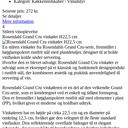
Kategori: Køkkenredskaber / Vinudstyr
Seneste pris:
272
kr.
Se detaljer
Mere information
4
Stilren vinoplevelse
Rosendahl Grand Cru vinkøler H22,5 cm
En stilren vinkøler fra Rosendahls Grand Cru-serie, fremstillet i
højglanspoleret rustfrit stål med plastdetaljer, designet til at holde
vinflasker kolde under servering.
Hvorfor den er blevet udvalgt: Rosendahl Grand Cru vinkøler er
udvalgt som et eksempel på et klassisk og funktionelt designprodukt
i rustfrit stål, der kombinerer æstetik og praktisk anvendelighed til
servering af vin.
Rosendahl Grand Cru vinkøleren er en del af den velkendte Grand
Cru-serie, som er kendetegnet ved et enkelt og tidløst formsprog.
Den er fremstillet i højglanspoleret rustfrit stål med elementer i plast
(PP), hvilket giver et moderne og holdbart udtryk.
Vinkøleren har en højde på cirka 22,5 cm og en diameter på
omkring 12,5 cm, hvilket gør den velegnet til de fleste standard
vinflasker. Den reflekterende overflade bidrager til et elegant