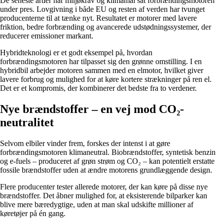
De seneste årtier har miljøkrav og klimamål sat forbrændingsmotoren
under pres. Lovgivning i både EU og resten af verden har tvunget
producenterne til at tænke nyt. Resultatet er motorer med lavere
friktion, bedre forbrænding og avancerede udstødningssystemer, der
reducerer emissioner markant.
Hybridteknologi er et godt eksempel på, hvordan
forbrændingsmotoren har tilpasset sig den grønne omstilling. I en
hybridbil arbejder motoren sammen med en elmotor, hvilket giver
lavere forbrug og mulighed for at køre kortere strækninger på ren el.
Det er et kompromis, der kombinerer det bedste fra to verdener.
Nye brændstoffer – en vej mod CO₂-
neutralitet
Selvom elbiler vinder frem, forskes der intenst i at gøre
forbrændingsmotoren klimaneutral. Biobrændstoffer, syntetisk benzin
og e-fuels – produceret af grøn strøm og CO₂ – kan potentielt erstatte
fossile brændstoffer uden at ændre motorens grundlæggende design.
Flere producenter tester allerede motorer, der kan køre på disse nye
brændstoffer. Det åbner mulighed for, at eksisterende bilparker kan
blive mere bæredygtige, uden at man skal udskifte millioner af
køretøjer på én gang.