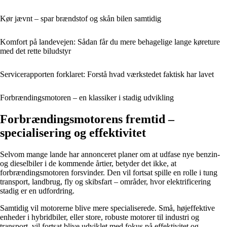
Kør jævnt – spar brændstof og skån bilen samtidig
Komfort på landevejen: Sådan får du mere behagelige lange køreture
med det rette biludstyr
Servicerapporten forklaret: Forstå hvad værkstedet faktisk har lavet
Forbrændingsmotoren – en klassiker i stadig udvikling
Forbrændingsmotorens fremtid –
specialisering og effektivitet
Selvom mange lande har annonceret planer om at udfase nye benzin-
og dieselbiler i de kommende årtier, betyder det ikke, at
forbrændingsmotoren forsvinder. Den vil fortsat spille en rolle i tung
transport, landbrug, fly og skibsfart – områder, hvor elektrificering
stadig er en udfordring.
Samtidig vil motorerne blive mere specialiserede. Små, højeffektive
enheder i hybridbiler, eller store, robuste motorer til industri og
transport, vil fortsat blive udviklet med fokus på effektivitet og