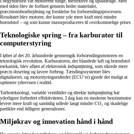
I begyndelsen var motorerne tunge, ineffektive og upålidelige. Men
med tiden blev de forfinet gennem bedre materialer,
præcisionsbearbejdning og forståelse for forbrændingsprocessen.
Resultatet blev motorer, der kunne yde mere kraft med mindre
brændstof – og som kunne masseproduceres til overkommelige priser.
Teknologiske spring – fra karburator til
computerstyring
I løbet af det 20. århundrede gennemgik forbrændingsmotoren en
teknologisk revolution. Karburatoren, der blandede luft og brændstof
mekanisk, blev afløst af elektronisk indsprøjtning, som sikrede mere
præcis dosering og lavere forbrug. Tændingssystemer blev
digitaliseret, og motorstyringsenheder (ECU’er) gjorde det muligt at
optimere ydeevnen i realtid.
Turboteknologi, variable ventiltider og direkte indsprøjtning har
yderligere forbedret effektiviteten. I dag kan en moderne benzinmotor
levere mere kraft og samtidig udlede langt mindre CO₂ og skadelige
partikler end tidligere generationer.
Miljøkrav og innovation hånd i hånd