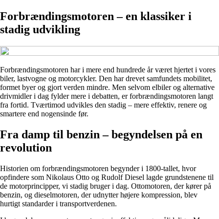
Forbrændingsmotoren – en klassiker i
stadig udvikling
Forbrændingsmotoren har i mere end hundrede år været hjertet i vores
biler, lastvogne og motorcykler. Den har drevet samfundets mobilitet,
formet byer og gjort verden mindre. Men selvom elbiler og alternative
drivmidler i dag fylder mere i debatten, er forbrændingsmotoren langt
fra fortid. Tværtimod udvikles den stadig – mere effektiv, renere og
smartere end nogensinde før.
Fra damp til benzin – begyndelsen på en
revolution
Historien om forbrændingsmotoren begynder i 1800-tallet, hvor
opfindere som Nikolaus Otto og Rudolf Diesel lagde grundstenene til
de motorprincipper, vi stadig bruger i dag. Ottomotoren, der kører på
benzin, og dieselmotoren, der udnytter højere kompression, blev
hurtigt standarder i transportverdenen.